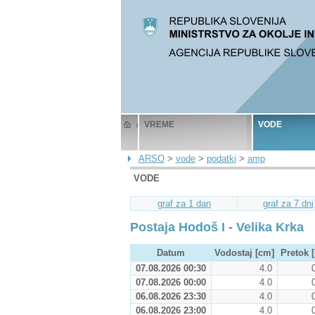
VREME
VODE
ARSO
>
vode
>
podatki
>
amp
VODE
graf za 1 dan
graf za 7 dni
Postaja Hodoš I - Velika Krka
Datum
Vodostaj [cm]
Pretok [
07.08.2026 00:30
4.0
07.08.2026 00:00
4.0
06.08.2026 23:30
4.0
06.08.2026 23:00
4.0