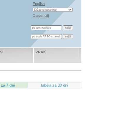
English
O agenciji
SI
ZRAK
 za 7 dni
tabela za 30 dni