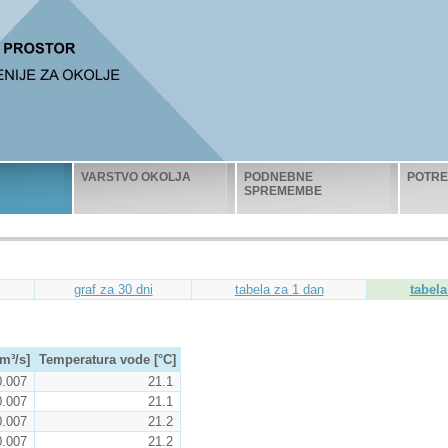
VARSTVO OKOLJA
PODNEBNE
POTRE
SPREMEMBE
graf za 30 dni
tabela za 1 dan
tabela
m³/s]
Temperatura vode [°C]
0.007
21.1
0.007
21.1
0.007
21.2
0.007
21.2