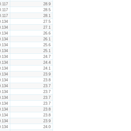
0.117
28.9
0.117
28.5
0.117
28.1
0.134
27.5
0.134
27.1
0.134
26.6
0.134
26.1
0.134
25.6
0.134
25.1
0.134
24.7
0.134
24.4
0.134
24.1
0.134
23.9
0.134
23.8
0.134
23.7
0.134
23.7
0.134
23.7
0.134
23.7
0.134
23.8
0.134
23.8
0.134
23.9
0.134
24.0