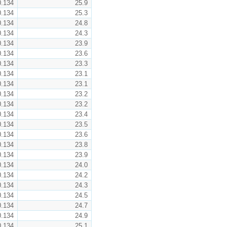
0.134
25.9
0.134
25.3
0.134
24.8
0.134
24.3
0.134
23.9
0.134
23.6
0.134
23.3
0.134
23.1
0.134
23.1
0.134
23.2
0.134
23.2
0.134
23.4
0.134
23.5
0.134
23.6
0.134
23.8
0.134
23.9
0.134
24.0
0.134
24.2
0.134
24.3
0.134
24.5
0.134
24.7
0.134
24.9
0.134
25.1