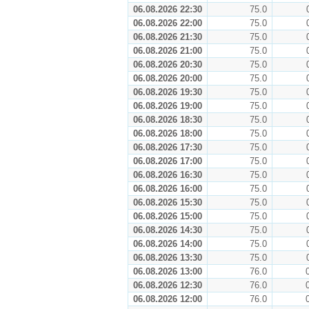
06.08.2026 22:30
75.0
06.08.2026 22:00
75.0
06.08.2026 21:30
75.0
06.08.2026 21:00
75.0
06.08.2026 20:30
75.0
06.08.2026 20:00
75.0
06.08.2026 19:30
75.0
06.08.2026 19:00
75.0
06.08.2026 18:30
75.0
06.08.2026 18:00
75.0
06.08.2026 17:30
75.0
06.08.2026 17:00
75.0
06.08.2026 16:30
75.0
06.08.2026 16:00
75.0
06.08.2026 15:30
75.0
06.08.2026 15:00
75.0
06.08.2026 14:30
75.0
06.08.2026 14:00
75.0
06.08.2026 13:30
75.0
06.08.2026 13:00
76.0
06.08.2026 12:30
76.0
06.08.2026 12:00
76.0