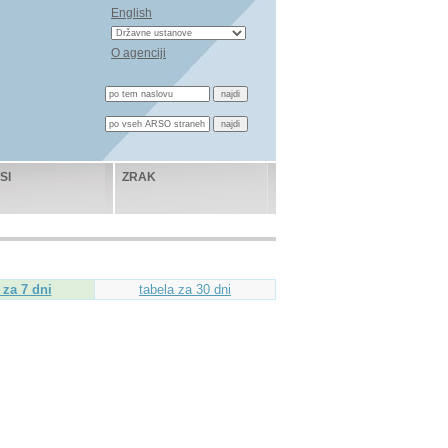
English
O agenciji
SI
ZRAK
 za 7 dni
tabela za 30 dni