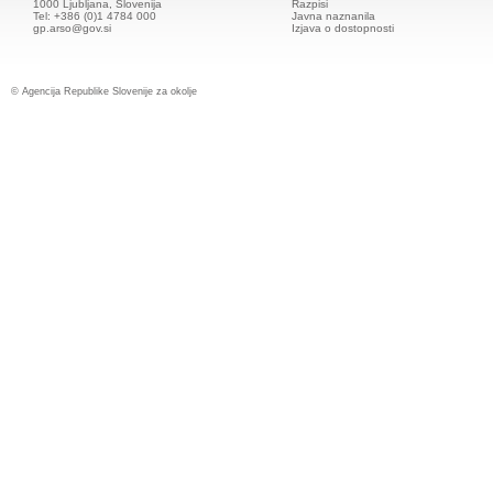
1000 Ljubljana, Slovenija
Razpisi
Tel: +386 (0)1 4784 000
Javna naznanila
gp.arso@gov.si
Izjava o dostopnosti
© Agencija Republike Slovenije za okolje