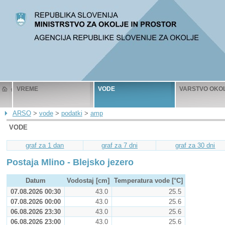
VREME
VODE
VARSTVO OKO
ARSO
>
vode
>
podatki
>
amp
VODE
graf za 1 dan
graf za 7 dni
graf za 30 dni
Postaja Mlino - Blejsko jezero
Datum
Vodostaj [cm]
Temperatura vode [°C]
07.08.2026 00:30
43.0
25.5
07.08.2026 00:00
43.0
25.6
06.08.2026 23:30
43.0
25.6
06.08.2026 23:00
43.0
25.6