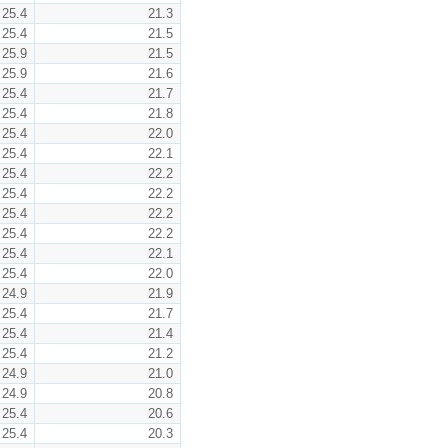
25.4
21.3
25.4
21.5
25.9
21.5
25.9
21.6
25.4
21.7
25.4
21.8
25.4
22.0
25.4
22.1
25.4
22.2
25.4
22.2
25.4
22.2
25.4
22.2
25.4
22.1
25.4
22.0
24.9
21.9
25.4
21.7
25.4
21.4
25.4
21.2
24.9
21.0
24.9
20.8
25.4
20.6
25.4
20.3