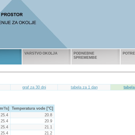
VARSTVO OKOLJA
PODNEBNE
POTRE
SPREMEMBE
graf za 30 dni
tabela za 1 dan
tabela
m³/s]
Temperatura vode [°C]
25.4
20.8
25.4
20.9
25.4
21.1
25.4
21.2