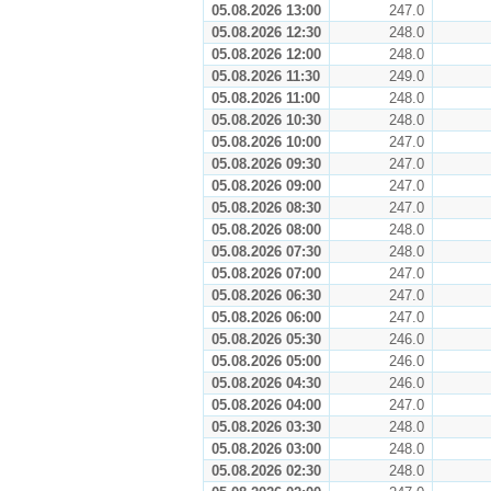
05.08.2026 13:00
247.0
05.08.2026 12:30
248.0
05.08.2026 12:00
248.0
05.08.2026 11:30
249.0
05.08.2026 11:00
248.0
05.08.2026 10:30
248.0
05.08.2026 10:00
247.0
05.08.2026 09:30
247.0
05.08.2026 09:00
247.0
05.08.2026 08:30
247.0
05.08.2026 08:00
248.0
05.08.2026 07:30
248.0
05.08.2026 07:00
247.0
05.08.2026 06:30
247.0
05.08.2026 06:00
247.0
05.08.2026 05:30
246.0
05.08.2026 05:00
246.0
05.08.2026 04:30
246.0
05.08.2026 04:00
247.0
05.08.2026 03:30
248.0
05.08.2026 03:00
248.0
05.08.2026 02:30
248.0