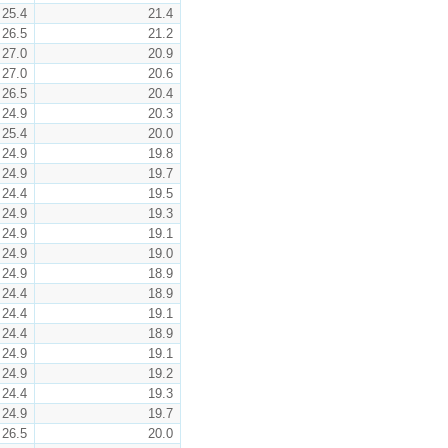
25.4
21.4
26.5
21.2
27.0
20.9
27.0
20.6
26.5
20.4
24.9
20.3
25.4
20.0
24.9
19.8
24.9
19.7
24.4
19.5
24.9
19.3
24.9
19.1
24.9
19.0
24.9
18.9
24.4
18.9
24.4
19.1
24.4
18.9
24.9
19.1
24.9
19.2
24.4
19.3
24.9
19.7
26.5
20.0