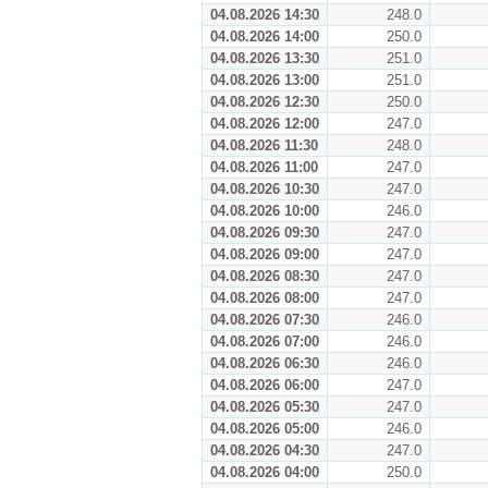
04.08.2026 14:30
248.0
04.08.2026 14:00
250.0
04.08.2026 13:30
251.0
04.08.2026 13:00
251.0
04.08.2026 12:30
250.0
04.08.2026 12:00
247.0
04.08.2026 11:30
248.0
04.08.2026 11:00
247.0
04.08.2026 10:30
247.0
04.08.2026 10:00
246.0
04.08.2026 09:30
247.0
04.08.2026 09:00
247.0
04.08.2026 08:30
247.0
04.08.2026 08:00
247.0
04.08.2026 07:30
246.0
04.08.2026 07:00
246.0
04.08.2026 06:30
246.0
04.08.2026 06:00
247.0
04.08.2026 05:30
247.0
04.08.2026 05:00
246.0
04.08.2026 04:30
247.0
04.08.2026 04:00
250.0