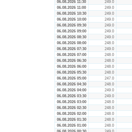
06.08.2026 11:30
249.0
06.08.2026 11:00
249.0
06.08.2026 10:30
249.0
06.08.2026 10:00
249.0
06.08.2026 09:30
249.0
06.08.2026 09:00
249.0
06.08.2026 08:30
249.0
06.08.2026 08:00
248.0
06.08.2026 07:30
249.0
06.08.2026 07:00
248.0
06.08.2026 06:30
248.0
06.08.2026 06:00
248.0
06.08.2026 05:30
248.0
06.08.2026 05:00
247.0
06.08.2026 04:30
248.0
06.08.2026 04:00
249.0
06.08.2026 03:30
249.0
06.08.2026 03:00
248.0
06.08.2026 02:30
248.0
06.08.2026 02:00
248.0
06.08.2026 01:30
248.0
06.08.2026 01:00
248.0
06.08.2026 00:30
249.0