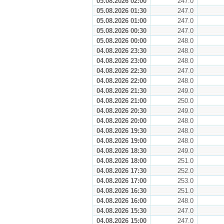
05.08.2026 02:00
247.0
05.08.2026 01:30
247.0
05.08.2026 01:00
247.0
05.08.2026 00:30
247.0
05.08.2026 00:00
248.0
04.08.2026 23:30
248.0
04.08.2026 23:00
248.0
04.08.2026 22:30
247.0
04.08.2026 22:00
248.0
04.08.2026 21:30
249.0
04.08.2026 21:00
250.0
04.08.2026 20:30
249.0
04.08.2026 20:00
248.0
04.08.2026 19:30
248.0
04.08.2026 19:00
248.0
04.08.2026 18:30
249.0
04.08.2026 18:00
251.0
04.08.2026 17:30
252.0
04.08.2026 17:00
253.0
04.08.2026 16:30
251.0
04.08.2026 16:00
248.0
04.08.2026 15:30
247.0
04.08.2026 15:00
247.0