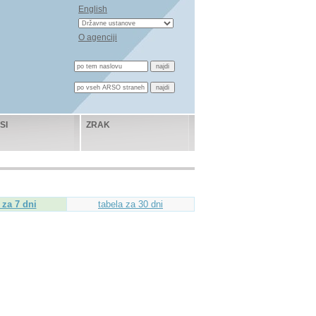
English
O agenciji
SI
ZRAK
 za 7 dni
tabela za 30 dni