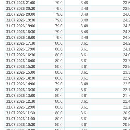
31.07.2026 21:00
79.0
3.48
23.
31.07.2026 20:30
79.0
3.48
23.
31.07.2026 20:00
79.0
3.48
24.
31.07.2026 19:30
79.0
3.48
24.
31.07.2026 19:00
79.0
3.48
24.
31.07.2026 18:30
79.0
3.48
24.
31.07.2026 18:00
79.0
3.48
24.
31.07.2026 17:30
80.0
3.61
24.
31.07.2026 17:00
80.0
3.61
24.
31.07.2026 16:30
80.0
3.61
24.
31.07.2026 16:00
80.0
3.61
23.
31.07.2026 15:30
80.0
3.61
23.
31.07.2026 15:00
80.0
3.61
23.
31.07.2026 14:30
80.0
3.61
22.
31.07.2026 14:00
79.0
3.48
22.
31.07.2026 13:30
80.0
3.61
22.
31.07.2026 13:00
80.0
3.61
21.
31.07.2026 12:30
80.0
3.61
21.
31.07.2026 12:00
80.0
3.61
21.
31.07.2026 11:30
80.0
3.61
20.
31.07.2026 11:00
80.0
3.61
20.
31.07.2026 10:30
80.0
3.61
20.