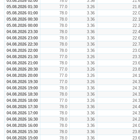
05.08.2026 02:00
78.0
3.36
21.
05.08.2026 01:30
77.0
3.26
21.
05.08.2026 01:00
78.0
3.36
22.
05.08.2026 00:30
78.0
3.36
22.
05.08.2026 00:00
78.0
3.36
22.
04.08.2026 23:30
78.0
3.36
22.
04.08.2026 23:00
78.0
3.36
22.
04.08.2026 22:30
78.0
3.36
22.
04.08.2026 22:00
78.0
3.36
23.
04.08.2026 21:30
77.0
3.26
23.
04.08.2026 21:00
78.0
3.36
23.
04.08.2026 20:30
77.0
3.26
23.
04.08.2026 20:00
77.0
3.26
24.
04.08.2026 19:30
77.0
3.26
24.
04.08.2026 19:00
78.0
3.36
24.
04.08.2026 18:30
78.0
3.36
24.
04.08.2026 18:00
77.0
3.26
24.
04.08.2026 17:30
78.0
3.36
24.
04.08.2026 17:00
78.0
3.36
24.
04.08.2026 16:30
78.0
3.36
24.
04.08.2026 16:00
78.0
3.36
24.
04.08.2026 15:30
78.0
3.36
23.
04.08.2026 15:00
78.0
3.36
23.