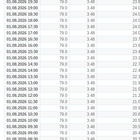
01.08.2026 19:30
79.0
3.48
23.
01.08.2026 19:00
79.0
3.48
24.
01.08.2026 18:30
79.0
3.48
24.
01.08.2026 18:00
79.0
3.48
24.
01.08.2026 17:30
79.0
3.48
24.
01.08.2026 17:00
79.0
3.48
24.
01.08.2026 16:30
79.0
3.48
23.
01.08.2026 16:00
79.0
3.48
23.
01.08.2026 15:30
79.0
3.48
23.
01.08.2026 15:00
79.0
3.48
23.
01.08.2026 14:30
79.0
3.48
22.
01.08.2026 14:00
79.0
3.48
22.
01.08.2026 13:30
79.0
3.48
22.
01.08.2026 13:00
79.0
3.48
21.
01.08.2026 12:30
79.0
3.48
21.
01.08.2026 12:00
79.0
3.48
21.
01.08.2026 11:30
79.0
3.48
21.
01.08.2026 11:00
79.0
3.48
20.
01.08.2026 10:30
79.0
3.48
20.
01.08.2026 10:00
79.0
3.48
20.
01.08.2026 09:30
79.0
3.48
20.
01.08.2026 09:00
79.0
3.48
20.
01.08.2026 08:30
79.0
3.48
20.