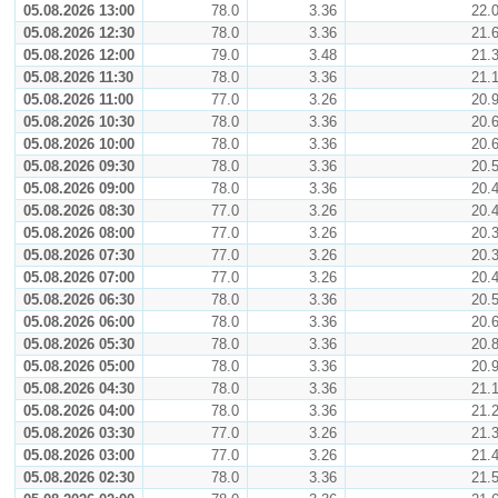
05.08.2026 13:00
78.0
3.36
22.
05.08.2026 12:30
78.0
3.36
21.
05.08.2026 12:00
79.0
3.48
21.
05.08.2026 11:30
78.0
3.36
21.
05.08.2026 11:00
77.0
3.26
20.
05.08.2026 10:30
78.0
3.36
20.
05.08.2026 10:00
78.0
3.36
20.
05.08.2026 09:30
78.0
3.36
20.
05.08.2026 09:00
78.0
3.36
20.
05.08.2026 08:30
77.0
3.26
20.
05.08.2026 08:00
77.0
3.26
20.
05.08.2026 07:30
77.0
3.26
20.
05.08.2026 07:00
77.0
3.26
20.
05.08.2026 06:30
78.0
3.36
20.
05.08.2026 06:00
78.0
3.36
20.
05.08.2026 05:30
78.0
3.36
20.
05.08.2026 05:00
78.0
3.36
20.
05.08.2026 04:30
78.0
3.36
21.
05.08.2026 04:00
78.0
3.36
21.
05.08.2026 03:30
77.0
3.26
21.
05.08.2026 03:00
77.0
3.26
21.
05.08.2026 02:30
78.0
3.36
21.