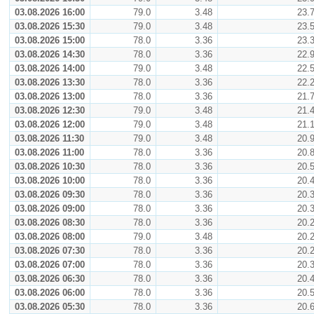
03.08.2026 16:00
79.0
3.48
23.
03.08.2026 15:30
79.0
3.48
23.
03.08.2026 15:00
78.0
3.36
23.
03.08.2026 14:30
78.0
3.36
22.
03.08.2026 14:00
79.0
3.48
22.
03.08.2026 13:30
78.0
3.36
22.
03.08.2026 13:00
78.0
3.36
21.
03.08.2026 12:30
79.0
3.48
21.
03.08.2026 12:00
79.0
3.48
21.
03.08.2026 11:30
79.0
3.48
20.
03.08.2026 11:00
78.0
3.36
20.
03.08.2026 10:30
78.0
3.36
20.
03.08.2026 10:00
78.0
3.36
20.
03.08.2026 09:30
78.0
3.36
20.
03.08.2026 09:00
78.0
3.36
20.
03.08.2026 08:30
78.0
3.36
20.
03.08.2026 08:00
79.0
3.48
20.
03.08.2026 07:30
78.0
3.36
20.
03.08.2026 07:00
78.0
3.36
20.
03.08.2026 06:30
78.0
3.36
20.
03.08.2026 06:00
78.0
3.36
20.
03.08.2026 05:30
78.0
3.36
20.