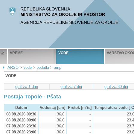
VREME
VODE
VARSTVO OKO
ARSO
>
vode
>
podatki
>
amp
VODE
graf za 1 dan
graf za 7 dni
graf za 30 dni
Postaja Topole - Pšata
Datum
Vodostaj [cm]
Pretok [m³/s]
Temperatura vode [°C
08.08.2026 00:30
36.0
-
23.
08.08.2026 00:00
36.0
-
23.
07.08.2026 23:30
36.0
-
23.
07.08.2026 23:00
36.0
-
23.