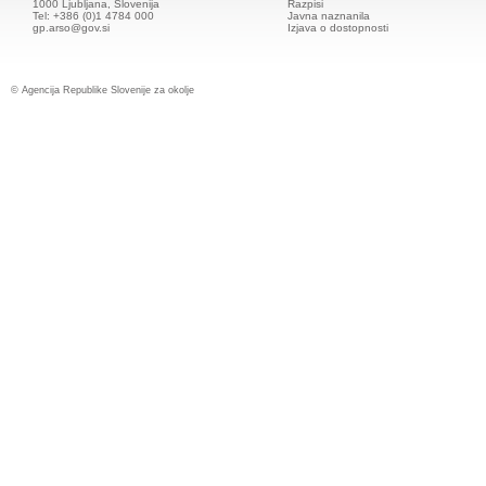
1000 Ljubljana, Slovenija
Razpisi
Tel: +386 (0)1 4784 000
Javna naznanila
gp.arso@gov.si
Izjava o dostopnosti
© Agencija Republike Slovenije za okolje