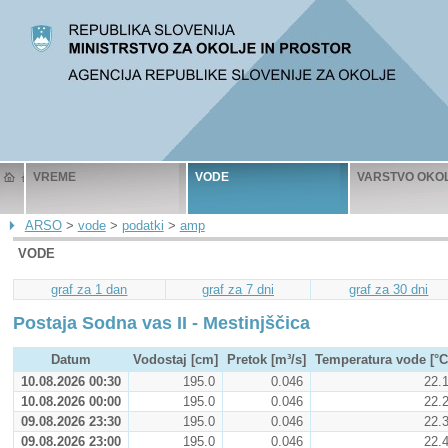
VREME
VODE
VARSTVO OKO
ARSO
>
vode
>
podatki
>
amp
VODE
graf za 1 dan
graf za 7 dni
graf za 30 dni
Postaja Sodna vas II - Mestinjščica
Datum
Vodostaj [cm]
Pretok [m³/s]
Temperatura vode [°C
10.08.2026 00:30
195.0
0.046
22.
10.08.2026 00:00
195.0
0.046
22.
09.08.2026 23:30
195.0
0.046
22.
09.08.2026 23:00
195.0
0.046
22.