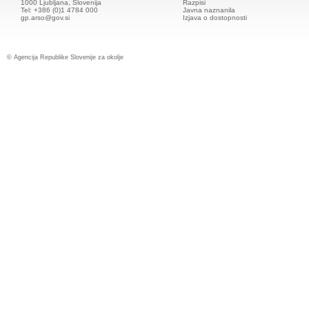
1000 Ljubljana, Slovenija
Razpisi
Tel: +386 (0)1 4784 000
Javna naznanila
gp.arso@gov.si
Izjava o dostopnosti
© Agencija Republike Slovenije za okolje