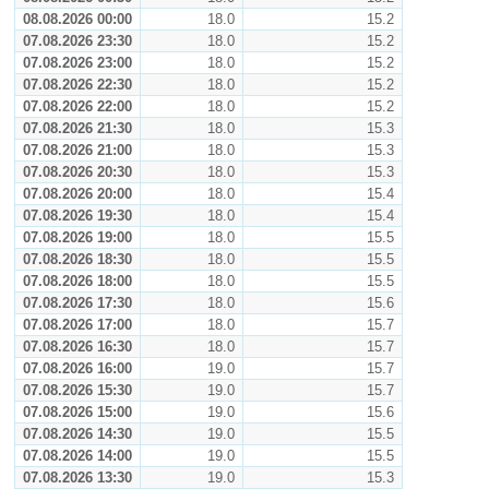
08.08.2026 00:00
18.0
15.2
07.08.2026 23:30
18.0
15.2
07.08.2026 23:00
18.0
15.2
07.08.2026 22:30
18.0
15.2
07.08.2026 22:00
18.0
15.2
07.08.2026 21:30
18.0
15.3
07.08.2026 21:00
18.0
15.3
07.08.2026 20:30
18.0
15.3
07.08.2026 20:00
18.0
15.4
07.08.2026 19:30
18.0
15.4
07.08.2026 19:00
18.0
15.5
07.08.2026 18:30
18.0
15.5
07.08.2026 18:00
18.0
15.5
07.08.2026 17:30
18.0
15.6
07.08.2026 17:00
18.0
15.7
07.08.2026 16:30
18.0
15.7
07.08.2026 16:00
19.0
15.7
07.08.2026 15:30
19.0
15.7
07.08.2026 15:00
19.0
15.6
07.08.2026 14:30
19.0
15.5
07.08.2026 14:00
19.0
15.5
07.08.2026 13:30
19.0
15.3