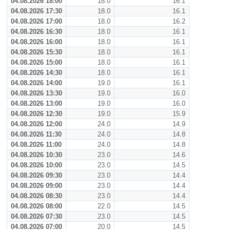
04.08.2026 18:00
18.0
16.1
04.08.2026 17:30
18.0
16.1
04.08.2026 17:00
18.0
16.2
04.08.2026 16:30
18.0
16.1
04.08.2026 16:00
18.0
16.1
04.08.2026 15:30
18.0
16.1
04.08.2026 15:00
18.0
16.1
04.08.2026 14:30
18.0
16.1
04.08.2026 14:00
19.0
16.1
04.08.2026 13:30
19.0
16.0
04.08.2026 13:00
19.0
16.0
04.08.2026 12:30
19.0
15.9
04.08.2026 12:00
24.0
14.9
04.08.2026 11:30
24.0
14.8
04.08.2026 11:00
24.0
14.8
04.08.2026 10:30
23.0
14.6
04.08.2026 10:00
23.0
14.5
04.08.2026 09:30
23.0
14.4
04.08.2026 09:00
23.0
14.4
04.08.2026 08:30
23.0
14.4
04.08.2026 08:00
22.0
14.5
04.08.2026 07:30
23.0
14.5
04.08.2026 07:00
20.0
14.5