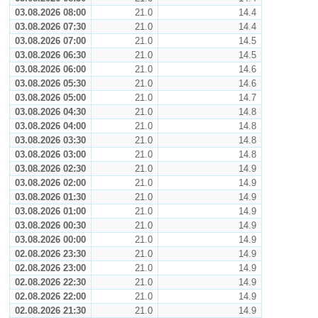
03.08.2026 08:00
21.0
14.4
03.08.2026 07:30
21.0
14.4
03.08.2026 07:00
21.0
14.5
03.08.2026 06:30
21.0
14.5
03.08.2026 06:00
21.0
14.6
03.08.2026 05:30
21.0
14.6
03.08.2026 05:00
21.0
14.7
03.08.2026 04:30
21.0
14.8
03.08.2026 04:00
21.0
14.8
03.08.2026 03:30
21.0
14.8
03.08.2026 03:00
21.0
14.8
03.08.2026 02:30
21.0
14.9
03.08.2026 02:00
21.0
14.9
03.08.2026 01:30
21.0
14.9
03.08.2026 01:00
21.0
14.9
03.08.2026 00:30
21.0
14.9
03.08.2026 00:00
21.0
14.9
02.08.2026 23:30
21.0
14.9
02.08.2026 23:00
21.0
14.9
02.08.2026 22:30
21.0
14.9
02.08.2026 22:00
21.0
14.9
02.08.2026 21:30
21.0
14.9