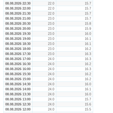
08.08.2026 22:30
22.0
15.7
08.08.2026 22:00
22.0
15.7
08.08.2026 21:30
22.0
15.7
08.08.2026 21:00
23.0
15.7
08.08.2026 20:30
23.0
15.8
08.08.2026 20:00
23.0
15.9
08.08.2026 19:30
23.0
16.0
08.08.2026 19:00
23.0
16.1
08.08.2026 18:30
23.0
16.1
08.08.2026 18:00
23.0
16.2
08.08.2026 17:30
23.0
16.3
08.08.2026 17:00
24.0
16.3
08.08.2026 16:30
24.0
16.2
08.08.2026 16:00
24.0
16.3
08.08.2026 15:30
24.0
16.2
08.08.2026 15:00
24.0
16.2
08.08.2026 14:30
24.0
16.0
08.08.2026 14:00
24.0
16.1
08.08.2026 13:30
24.0
16.0
08.08.2026 13:00
24.0
15.7
08.08.2026 12:30
24.0
15.6
08.08.2026 12:00
24.0
15.5