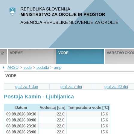
VREME
VODE
VARSTVO OKO
ARSO
>
vode
>
podatki
>
amp
VODE
graf za 1 dan
graf za 7 dni
graf za 30 dni
Postaja Kamin - Ljubljanica
Datum
Vodostaj [cm]
Temperatura vode [°C]
09.08.2026 00:30
22.0
15.6
09.08.2026 00:00
22.0
15.6
08.08.2026 23:30
22.0
15.6
08.08.2026 23:00
22.0
15.6