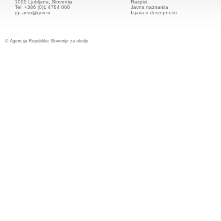
1000 Ljubljana, Slovenija
Razpisi
Tel: +386 (0)1 4784 000
Javna naznanila
gp.arso@gov.si
Izjava o dostopnosti
© Agencija Republike Slovenije za okolje