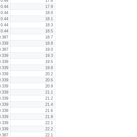
0.44
17.8
0.44
17.9
0.44
18.0
0.44
18.1
0.44
18.3
0.44
18.5
0.387
18.7
0.339
18.8
0.387
19.0
0.339
19.3
0.339
19.5
0.339
19.8
0.339
20.2
0.339
20.6
0.339
20.9
0.339
21.1
0.339
21.2
0.339
21.4
0.339
21.6
0.339
21.8
0.339
22.1
0.339
22.2
0.387
22.1