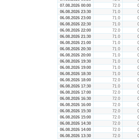
07.08.2026 00:00
72.0
06.08.2026 23:30
71.0
06.08.2026 23:00
71.0
06.08.2026 22:30
71.0
06.08.2026 22:00
72.0
06.08.2026 21:30
71.0
06.08.2026 21:00
71.0
06.08.2026 20:30
71.0
06.08.2026 20:00
71.0
06.08.2026 19:30
71.0
06.08.2026 19:00
71.0
06.08.2026 18:30
71.0
06.08.2026 18:00
72.0
06.08.2026 17:30
71.0
06.08.2026 17:00
72.0
06.08.2026 16:30
72.0
06.08.2026 16:00
72.0
06.08.2026 15:30
72.0
06.08.2026 15:00
72.0
06.08.2026 14:30
72.0
06.08.2026 14:00
72.0
06.08.2026 13:30
72.0