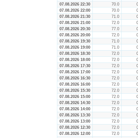
07.08.2026 22:30
70.0
07.08.2026 22:00
70.0
07.08.2026 21:30
71.0
07.08.2026 21:00
72.0
07.08.2026 20:30
77.0
07.08.2026 20:00
72.0
07.08.2026 19:30
71.0
07.08.2026 19:00
71.0
07.08.2026 18:30
72.0
07.08.2026 18:00
72.0
07.08.2026 17:30
72.0
07.08.2026 17:00
72.0
07.08.2026 16:30
72.0
07.08.2026 16:00
72.0
07.08.2026 15:30
72.0
07.08.2026 15:00
72.0
07.08.2026 14:30
72.0
07.08.2026 14:00
72.0
07.08.2026 13:30
72.0
07.08.2026 13:00
72.0
07.08.2026 12:30
72.0
07.08.2026 12:00
72.0