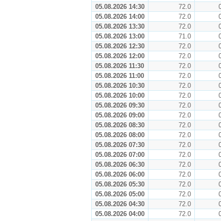
05.08.2026 14:30
72.0
05.08.2026 14:00
72.0
05.08.2026 13:30
72.0
05.08.2026 13:00
71.0
05.08.2026 12:30
72.0
05.08.2026 12:00
72.0
05.08.2026 11:30
72.0
05.08.2026 11:00
72.0
05.08.2026 10:30
72.0
05.08.2026 10:00
72.0
05.08.2026 09:30
72.0
05.08.2026 09:00
72.0
05.08.2026 08:30
72.0
05.08.2026 08:00
72.0
05.08.2026 07:30
72.0
05.08.2026 07:00
72.0
05.08.2026 06:30
72.0
05.08.2026 06:00
72.0
05.08.2026 05:30
72.0
05.08.2026 05:00
72.0
05.08.2026 04:30
72.0
05.08.2026 04:00
72.0