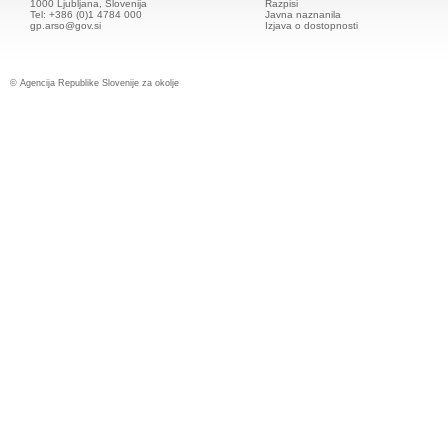
1000 Ljubljana, Slovenija
Razpisi
Tel: +386 (0)1 4784 000
Javna naznanila
gp.arso@gov.si
Izjava o dostopnosti
© Agencija Republike Slovenije za okolje