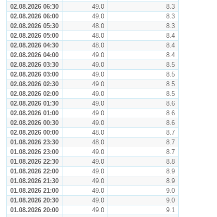
02.08.2026 06:30
49.0
8.3
02.08.2026 06:00
49.0
8.3
02.08.2026 05:30
48.0
8.3
02.08.2026 05:00
48.0
8.4
02.08.2026 04:30
48.0
8.4
02.08.2026 04:00
49.0
8.4
02.08.2026 03:30
49.0
8.5
02.08.2026 03:00
49.0
8.5
02.08.2026 02:30
49.0
8.5
02.08.2026 02:00
49.0
8.5
02.08.2026 01:30
49.0
8.6
02.08.2026 01:00
49.0
8.6
02.08.2026 00:30
49.0
8.6
02.08.2026 00:00
48.0
8.7
01.08.2026 23:30
48.0
8.7
01.08.2026 23:00
49.0
8.7
01.08.2026 22:30
49.0
8.8
01.08.2026 22:00
49.0
8.9
01.08.2026 21:30
49.0
8.9
01.08.2026 21:00
49.0
9.0
01.08.2026 20:30
49.0
9.0
01.08.2026 20:00
49.0
9.1