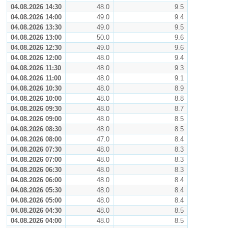
04.08.2026 14:30
48.0
9.5
04.08.2026 14:00
49.0
9.4
04.08.2026 13:30
49.0
9.5
04.08.2026 13:00
50.0
9.6
04.08.2026 12:30
49.0
9.6
04.08.2026 12:00
48.0
9.4
04.08.2026 11:30
48.0
9.3
04.08.2026 11:00
48.0
9.1
04.08.2026 10:30
48.0
8.9
04.08.2026 10:00
48.0
8.8
04.08.2026 09:30
48.0
8.7
04.08.2026 09:00
48.0
8.5
04.08.2026 08:30
48.0
8.5
04.08.2026 08:00
47.0
8.4
04.08.2026 07:30
48.0
8.3
04.08.2026 07:00
48.0
8.3
04.08.2026 06:30
48.0
8.3
04.08.2026 06:00
48.0
8.4
04.08.2026 05:30
48.0
8.4
04.08.2026 05:00
48.0
8.4
04.08.2026 04:30
48.0
8.5
04.08.2026 04:00
48.0
8.5