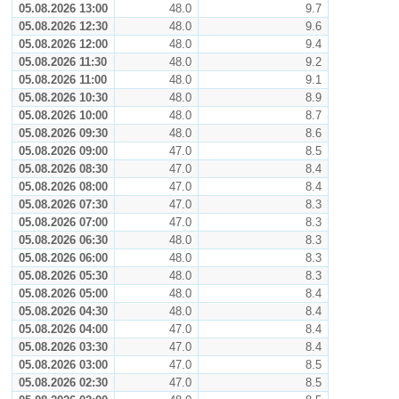
05.08.2026 13:00
48.0
9.7
05.08.2026 12:30
48.0
9.6
05.08.2026 12:00
48.0
9.4
05.08.2026 11:30
48.0
9.2
05.08.2026 11:00
48.0
9.1
05.08.2026 10:30
48.0
8.9
05.08.2026 10:00
48.0
8.7
05.08.2026 09:30
48.0
8.6
05.08.2026 09:00
47.0
8.5
05.08.2026 08:30
47.0
8.4
05.08.2026 08:00
47.0
8.4
05.08.2026 07:30
47.0
8.3
05.08.2026 07:00
47.0
8.3
05.08.2026 06:30
48.0
8.3
05.08.2026 06:00
48.0
8.3
05.08.2026 05:30
48.0
8.3
05.08.2026 05:00
48.0
8.4
05.08.2026 04:30
48.0
8.4
05.08.2026 04:00
47.0
8.4
05.08.2026 03:30
47.0
8.4
05.08.2026 03:00
47.0
8.5
05.08.2026 02:30
47.0
8.5