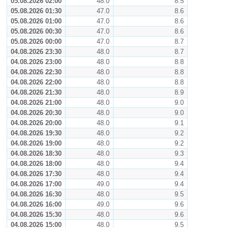
05.08.2026 02:00
48.0
8.5
05.08.2026 01:30
47.0
8.6
05.08.2026 01:00
47.0
8.6
05.08.2026 00:30
47.0
8.6
05.08.2026 00:00
47.0
8.7
04.08.2026 23:30
48.0
8.7
04.08.2026 23:00
48.0
8.8
04.08.2026 22:30
48.0
8.8
04.08.2026 22:00
48.0
8.8
04.08.2026 21:30
48.0
8.9
04.08.2026 21:00
48.0
9.0
04.08.2026 20:30
48.0
9.0
04.08.2026 20:00
48.0
9.1
04.08.2026 19:30
48.0
9.2
04.08.2026 19:00
48.0
9.2
04.08.2026 18:30
48.0
9.3
04.08.2026 18:00
48.0
9.4
04.08.2026 17:30
48.0
9.4
04.08.2026 17:00
49.0
9.4
04.08.2026 16:30
48.0
9.5
04.08.2026 16:00
49.0
9.6
04.08.2026 15:30
48.0
9.6
04.08.2026 15:00
48.0
9.5