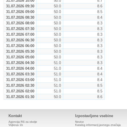
31.07.2026 10:00
50.0
8.7
31.07.2026 09:30
50.0
8.6
31.07.2026 09:00
50.0
8.5
31.07.2026 08:30
50.0
8.4
31.07.2026 08:00
50.0
8.3
31.07.2026 07:30
50.0
8.3
31.07.2026 07:00
50.0
8.3
31.07.2026 06:30
50.0
8.3
31.07.2026 06:00
50.0
8.3
31.07.2026 05:30
50.0
8.3
31.07.2026 05:00
50.0
8.3
31.07.2026 04:30
51.0
8.3
31.07.2026 04:00
51.0
8.4
31.07.2026 03:30
51.0
8.4
31.07.2026 03:00
51.0
8.4
31.07.2026 02:30
51.0
8.5
31.07.2026 02:00
51.0
8.5
31.07.2026 01:30
50.0
8.6
Kontakt
Izpostavljene vsebine
Agencija RS za okolje
Novice
Vojkova 1b
Katalog informacij javnega značaja