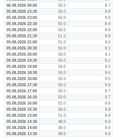
06.08.2026 00:00
50.0
8.7
05.08.2026 23:30
50.0
8.8
05.08.2026 23:00
50.0
8.8
05.08.2026 22:30
50.0
8.9
05.08.2026 22:00
50.0
8.9
05.08.2026 21:30
51.0
8.9
05.08.2026 21:00
51.0
9.0
05.08.2026 20:30
50.0
9.1
05.08.2026 20:00
50.0
9.1
05.08.2026 19:30
50.0
9.2
05.08.2026 19:00
50.0
9.3
05.08.2026 18:30
50.0
9.4
05.08.2026 18:00
50.0
9.5
05.08.2026 17:30
50.0
9.6
05.08.2026 17:00
50.0
9.7
05.08.2026 16:30
50.0
9.7
05.08.2026 16:00
52.0
9.8
05.08.2026 15:30
50.0
9.9
05.08.2026 15:00
51.0
9.9
05.08.2026 14:30
48.0
9.9
05.08.2026 14:00
48.0
9.9
05.08.2026 13:30
48.0
9.8