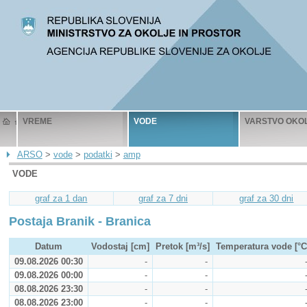
VREME
VODE
VARSTVO OKO
ARSO
>
vode
>
podatki
>
amp
VODE
graf za 1 dan
graf za 7 dni
graf za 30 dni
Postaja Branik - Branica
Datum
Vodostaj [cm]
Pretok [m³/s]
Temperatura vode [°C
09.08.2026 00:30
-
-
09.08.2026 00:00
-
-
08.08.2026 23:30
-
-
08.08.2026 23:00
-
-