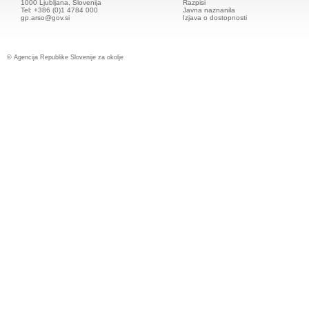
1000 Ljubljana, Slovenija
Razpisi
Tel: +386 (0)1 4784 000
Javna naznanila
gp.arso@gov.si
Izjava o dostopnosti
© Agencija Republike Slovenije za okolje