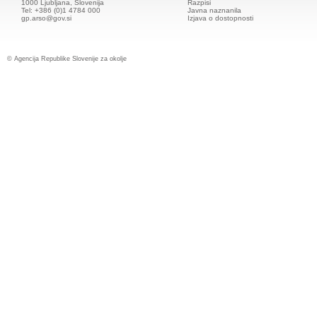
1000 Ljubljana, Slovenija
Razpisi
Tel: +386 (0)1 4784 000
Javna naznanila
gp.arso@gov.si
Izjava o dostopnosti
© Agencija Republike Slovenije za okolje