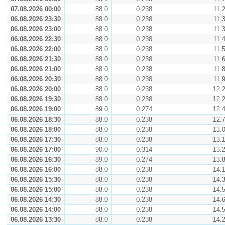
07.08.2026 00:00
88.0
0.238
11.
06.08.2026 23:30
88.0
0.238
11.
06.08.2026 23:00
88.0
0.238
11.
06.08.2026 22:30
88.0
0.238
11.
06.08.2026 22:00
88.0
0.238
11.
06.08.2026 21:30
88.0
0.238
11.
06.08.2026 21:00
88.0
0.238
11.
06.08.2026 20:30
88.0
0.238
11.
06.08.2026 20:00
88.0
0.238
12.
06.08.2026 19:30
88.0
0.238
12.
06.08.2026 19:00
89.0
0.274
12.
06.08.2026 18:30
88.0
0.238
12.
06.08.2026 18:00
88.0
0.238
13.
06.08.2026 17:30
88.0
0.238
13.
06.08.2026 17:00
90.0
0.314
13.
06.08.2026 16:30
89.0
0.274
13.
06.08.2026 16:00
88.0
0.238
14.
06.08.2026 15:30
88.0
0.238
14.
06.08.2026 15:00
88.0
0.238
14.
06.08.2026 14:30
88.0
0.238
14.
06.08.2026 14:00
88.0
0.238
14.
06.08.2026 13:30
88.0
0.238
14.