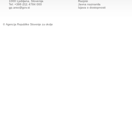
1000 Ljubljana, Slovenija
Razpisi
Tel: +386 (0)1 4784 000
Javna naznanila
gp.arso@gov.si
Izjava o dostopnosti
© Agencija Republike Slovenije za okolje