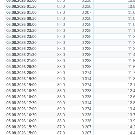
06.08.2026 02:00
88.0
0.238
10.
06.08.2026 01:30
88.0
0.238
10.
06.08.2026 01:00
87.0
0.207
11.
06.08.2026 00:30
88.0
0.238
11.
06.08.2026 00:00
88.0
0.238
11.
05.08.2026 23:30
88.0
0.238
11.
05.08.2026 23:00
88.0
0.238
11.
05.08.2026 22:30
88.0
0.238
11.
05.08.2026 22:00
88.0
0.238
11.
05.08.2026 21:30
88.0
0.238
11.
05.08.2026 21:00
88.0
0.238
11.
05.08.2026 20:30
88.0
0.238
11.
05.08.2026 20:00
89.0
0.274
11.
05.08.2026 19:30
90.0
0.314
11.
05.08.2026 19:00
89.0
0.274
12.
05.08.2026 18:30
88.0
0.238
12.
05.08.2026 18:00
88.0
0.238
12.
05.08.2026 17:30
90.0
0.314
12.
05.08.2026 17:00
89.0
0.274
13.
05.08.2026 16:30
88.0
0.238
13.
05.08.2026 16:00
88.0
0.238
13.
05.08.2026 15:30
87.0
0.207
14.
05.08.2026 15:00
87.0
0.207
14.