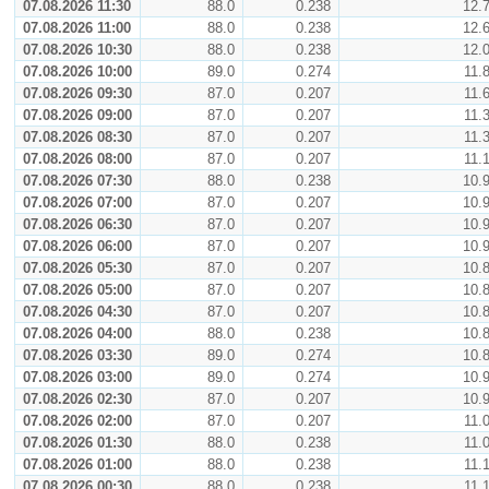
07.08.2026 11:30
88.0
0.238
12.
07.08.2026 11:00
88.0
0.238
12.
07.08.2026 10:30
88.0
0.238
12.
07.08.2026 10:00
89.0
0.274
11.
07.08.2026 09:30
87.0
0.207
11.
07.08.2026 09:00
87.0
0.207
11.
07.08.2026 08:30
87.0
0.207
11.
07.08.2026 08:00
87.0
0.207
11.
07.08.2026 07:30
88.0
0.238
10.
07.08.2026 07:00
87.0
0.207
10.
07.08.2026 06:30
87.0
0.207
10.
07.08.2026 06:00
87.0
0.207
10.
07.08.2026 05:30
87.0
0.207
10.
07.08.2026 05:00
87.0
0.207
10.
07.08.2026 04:30
87.0
0.207
10.
07.08.2026 04:00
88.0
0.238
10.
07.08.2026 03:30
89.0
0.274
10.
07.08.2026 03:00
89.0
0.274
10.
07.08.2026 02:30
87.0
0.207
10.
07.08.2026 02:00
87.0
0.207
11.
07.08.2026 01:30
88.0
0.238
11.
07.08.2026 01:00
88.0
0.238
11.
07.08.2026 00:30
88.0
0.238
11.