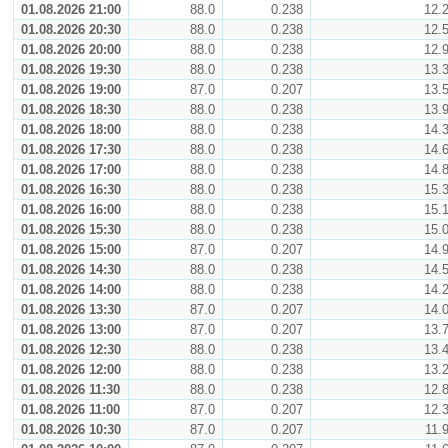
01.08.2026 21:00
88.0
0.238
12.
01.08.2026 20:30
88.0
0.238
12.
01.08.2026 20:00
88.0
0.238
12.
01.08.2026 19:30
88.0
0.238
13.
01.08.2026 19:00
87.0
0.207
13.
01.08.2026 18:30
88.0
0.238
13.
01.08.2026 18:00
88.0
0.238
14.
01.08.2026 17:30
88.0
0.238
14.
01.08.2026 17:00
88.0
0.238
14.
01.08.2026 16:30
88.0
0.238
15.
01.08.2026 16:00
88.0
0.238
15.
01.08.2026 15:30
88.0
0.238
15.
01.08.2026 15:00
87.0
0.207
14.
01.08.2026 14:30
88.0
0.238
14.
01.08.2026 14:00
88.0
0.238
14.
01.08.2026 13:30
87.0
0.207
14.
01.08.2026 13:00
87.0
0.207
13.
01.08.2026 12:30
88.0
0.238
13.
01.08.2026 12:00
88.0
0.238
13.
01.08.2026 11:30
88.0
0.238
12.
01.08.2026 11:00
87.0
0.207
12.
01.08.2026 10:30
87.0
0.207
11.