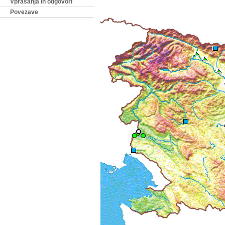
Vprašanja in odgovori
Povezave