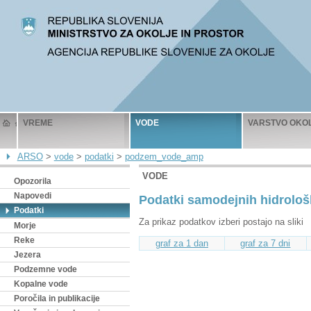
VREME
VODE
VARSTVO OKO
ARSO
>
vode
>
podatki
>
podzem_vode_amp
VODE
Opozorila
Napovedi
Podatki samodejnih hidrološ
Podatki
Za prikaz podatkov izberi postajo na sliki
Morje
Reke
graf za 1 dan
graf za 7 dni
Jezera
Podzemne vode
Kopalne vode
Poročila in publikacije